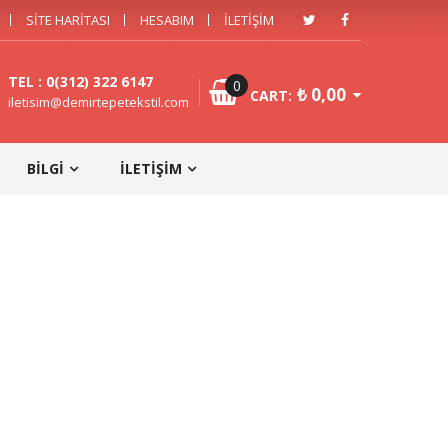
SITE HARITASI
HESABIM
İLETIŞIM
TEL : 0(312) 322 6147
0
₺
0,00
CART:
iletisim@demirtepetekstil.com
BILGI
İLETIŞIM