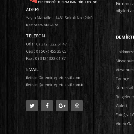
Firmamız i
ADRES
bilgileri a
Yayla Mahallesi 1481 Sokak No : 26/B
Keçiören/ANKARA
TELEFON
DEMIRTE
Ofis : 0 ( 312 ) 322 61 47
Cep : 0 ( 507 ) 455 35 65
Hakkımız
Fax : 0 ( 312 ) 322 61 87
Misyonu
EMAIL
Vizyonum
iletisim@demirtepetekstil.com
Tarihçe
iletisim@demirtepetekstil.com.tr
Kurumsal 
Belgeleri
Galeri
Fotoğraf G
Video Gale