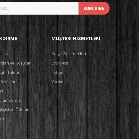
SUBCRIBE
ENDIRME
MÜŞTERI HIZMETLERI
litikası
Kargo Seçenekleri
tları ve Koşullar
Ürün Ara
şim Talebi
İletişim
 Sözleşmesi
Yardım
ası
ulan Sorular
Bilgisi ve Ödeme
ri