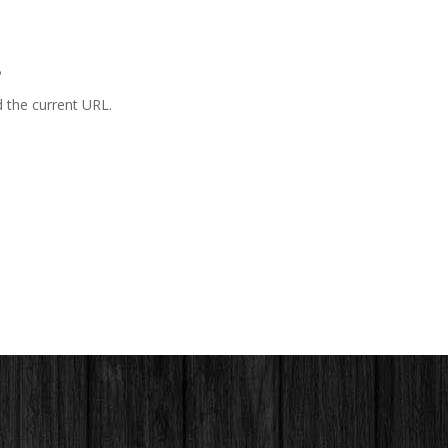
.
d the current URL.