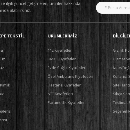
le ilgili güncel gelişmeleri, ürünler hakkında
nında alabilirsiniz.
PE TEKSTIL
ÜRÜNLERIMIZ
BILGIL
da
112 Kıyafetleri
Gizlilik Po
muz
UMKE Kıyafetleri
Hizmet Şar
uz
Evde Sağlık Kıyafetleri
İade/Deği
Özel Ambulans Kıyafetleri
Kullanıcı
Kimlik
Hastane Kıyafetleri
Site Harit
miz
ATT Kıyafetleri
Sıkça Sor
Paramedik Kıyafetleri
Teslimat 
alerisi
Seçenekle
risi