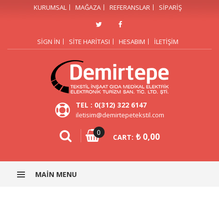
KURUMSAL
MAĞAZA
REFERANSLAR
SIPARIŞ
SIGN IN
SITE HARITASI
HESABIM
İLETIŞIM
TEL : 0(312) 322 6147
iletisim@demirtepetekstil.com
0
₺
0,00
CART:
MAIN MENU