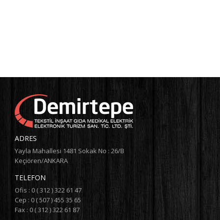
ADRES
Yayla Mahallesi 1481 Sokak No : 26/B
Keçiören/ANKARA
TELEFON
Ofis : 0 ( 312 ) 322 61 47
Cep : 0 ( 507 ) 455 35 65
Fax : 0 ( 312 ) 322 61 87