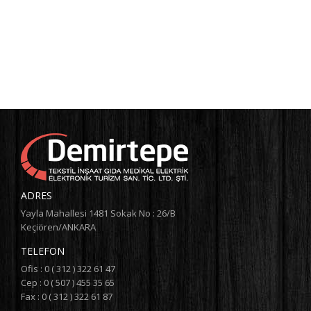
ADRES
Yayla Mahallesi 1481 Sokak No : 26/B
Keçiören/ANKARA
TELEFON
Ofis : 0 ( 312 ) 322 61 47
Cep : 0 ( 507 ) 455 35 65
Fax : 0 ( 312 ) 322 61 87