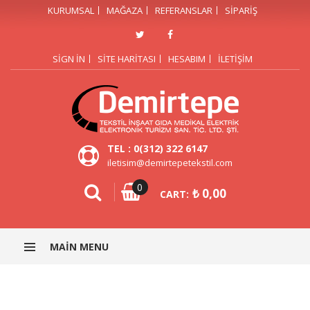
KURUMSAL
MAĞAZA
REFERANSLAR
SIPARIŞ
SIGN IN
SITE HARITASI
HESABIM
İLETIŞIM
TEL : 0(312) 322 6147
iletisim@demirtepetekstil.com
0
₺
0,00
CART:
MAIN MENU