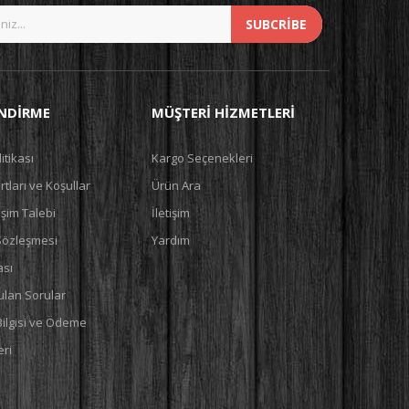
SUBCRIBE
ENDIRME
MÜŞTERI HIZMETLERI
litikası
Kargo Seçenekleri
tları ve Koşullar
Ürün Ara
şim Talebi
İletişim
 Sözleşmesi
Yardım
ası
ulan Sorular
Bilgisi ve Ödeme
ri