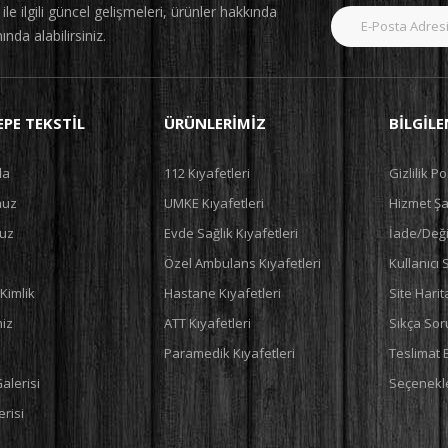
le ilgili güncel gelişmeleri, ürünler hakkında
nında alabilirsiniz.
PE TEKSTIL
ÜRÜNLERIMIZ
BILGIL
da
112 Kıyafetleri
Gizlilik Po
muz
UMKE Kıyafetleri
Hizmet Şar
uz
Evde Sağlık Kıyafetleri
İade/Deği
Özel Ambulans Kıyafetleri
Kullanıcı
Kimlik
Hastane Kıyafetleri
Site Harit
miz
ATT Kıyafetleri
Sıkça Sor
Paramedik Kıyafetleri
Teslimat 
alerisi
Seçenekle
risi