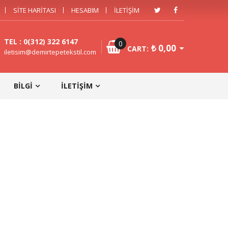
SITE HARITASI
HESABIM
İLETIŞIM
TEL : 0(312) 322 6147
0
₺
0,00
CART:
iletisim@demirtepetekstil.com
BILGI
İLETIŞIM