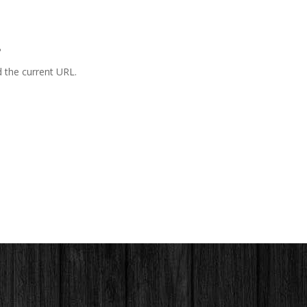
.
d the current URL.