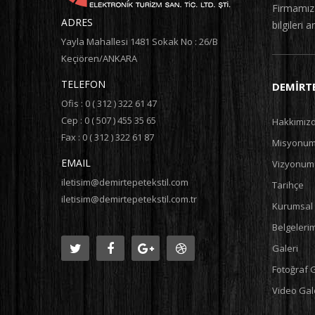
Firmamız i
ADRES
bilgileri a
Yayla Mahallesi 1481 Sokak No : 26/B
Keçiören/ANKARA
TELEFON
DEMIRTE
Ofis : 0 ( 312 ) 322 61 47
Cep : 0 ( 507 ) 455 35 65
Hakkımız
Fax : 0 ( 312 ) 322 61 87
Misyonu
EMAIL
Vizyonum
iletisim@demirtepetekstil.com
Tarihçe
iletisim@demirtepetekstil.com.tr
Kurumsal 
Belgeleri
Galeri
Fotoğraf G
Video Gale