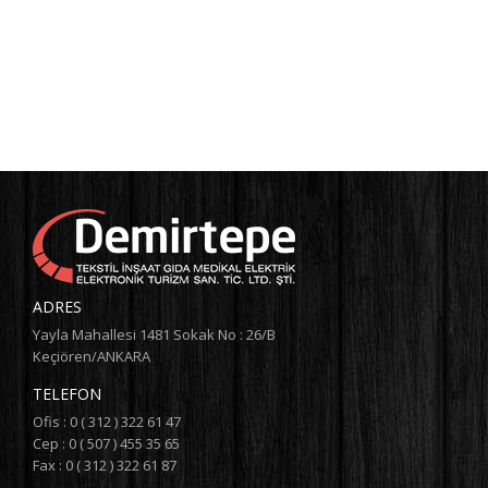
ADRES
Yayla Mahallesi 1481 Sokak No : 26/B
Keçiören/ANKARA
TELEFON
Ofis : 0 ( 312 ) 322 61 47
Cep : 0 ( 507 ) 455 35 65
Fax : 0 ( 312 ) 322 61 87