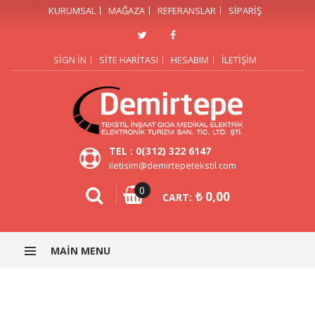
KURUMSAL
MAĞAZA
REFERANSLAR
SIPARIŞ
SIGN IN
SITE HARITASI
HESABIM
İLETIŞIM
TEL : 0(312) 322 6147
iletisim@demirtepetekstil.com
0
₺
0,00
CART:
MAIN MENU