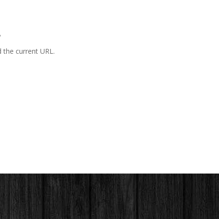
.
d the current URL.