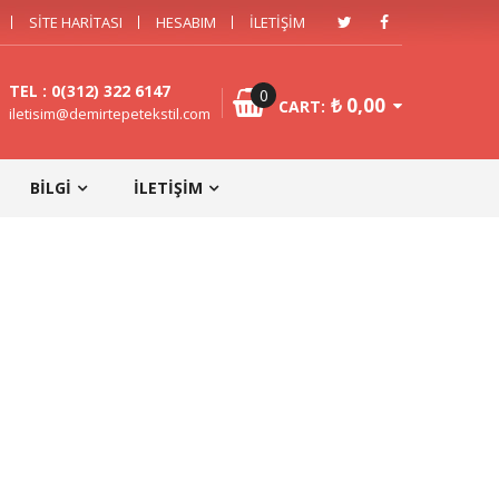
SITE HARITASI
HESABIM
İLETIŞIM
TEL : 0(312) 322 6147
0
₺
0,00
CART:
iletisim@demirtepetekstil.com
BILGI
İLETIŞIM