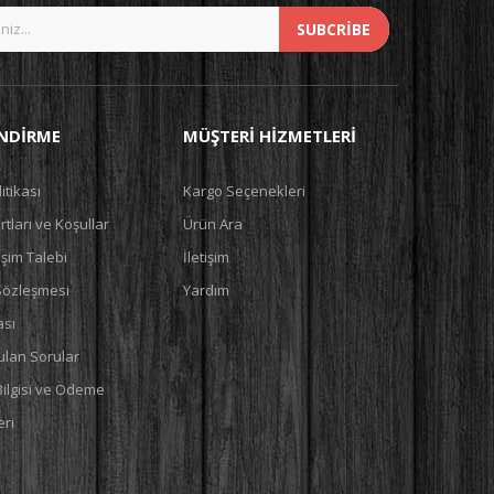
SUBCRIBE
ENDIRME
MÜŞTERI HIZMETLERI
litikası
Kargo Seçenekleri
tları ve Koşullar
Ürün Ara
şim Talebi
İletişim
 Sözleşmesi
Yardım
ası
ulan Sorular
Bilgisi ve Ödeme
ri