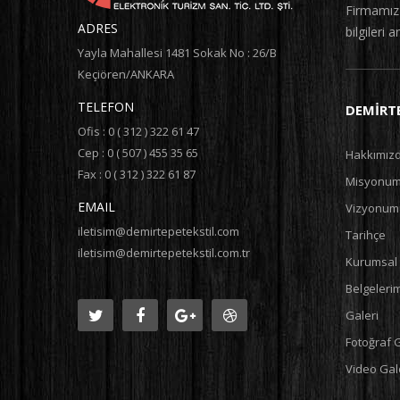
Firmamız i
ADRES
bilgileri a
Yayla Mahallesi 1481 Sokak No : 26/B
Keçiören/ANKARA
TELEFON
DEMIRTE
Ofis : 0 ( 312 ) 322 61 47
Cep : 0 ( 507 ) 455 35 65
Hakkımız
Fax : 0 ( 312 ) 322 61 87
Misyonu
EMAIL
Vizyonum
iletisim@demirtepetekstil.com
Tarihçe
iletisim@demirtepetekstil.com.tr
Kurumsal 
Belgeleri
Galeri
Fotoğraf G
Video Gale