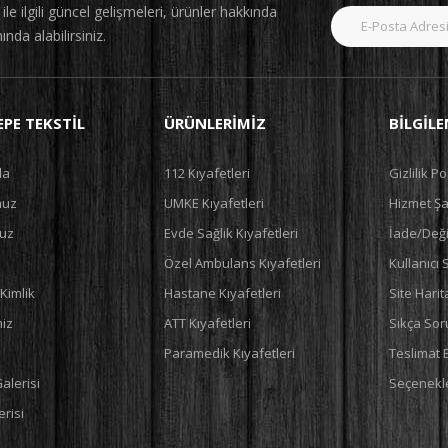
le ilgili güncel gelişmeleri, ürünler hakkında
nında alabilirsiniz.
PE TEKSTIL
ÜRÜNLERIMIZ
BILGIL
da
112 Kıyafetleri
Gizlilik Po
muz
UMKE Kıyafetleri
Hizmet Şar
uz
Evde Sağlık Kıyafetleri
İade/Deği
Özel Ambulans Kıyafetleri
Kullanıcı
Kimlik
Hastane Kıyafetleri
Site Harit
miz
ATT Kıyafetleri
Sıkça Sor
Paramedik Kıyafetleri
Teslimat 
alerisi
Seçenekle
risi